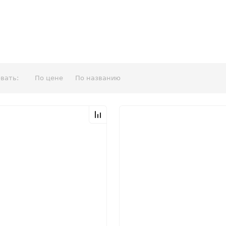
вать:
По цене
По названию