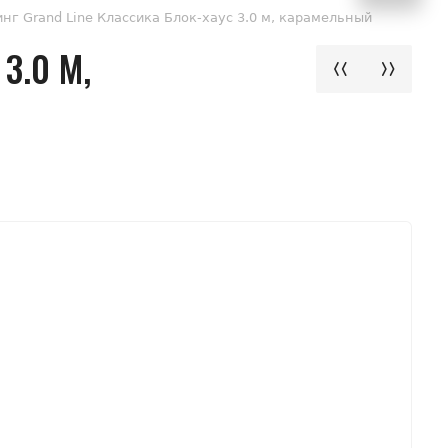
нг Grand Line Классика Блок-хаус 3.0 м, карамельный
3.0 М,